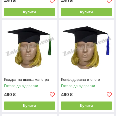
490
490
₴
₴
Купити
Купити
Квадратна шапка магістра
Конфедератка вченого
Готово до відправки
Готово до відправки
490
490
₴
₴
Купити
Купити