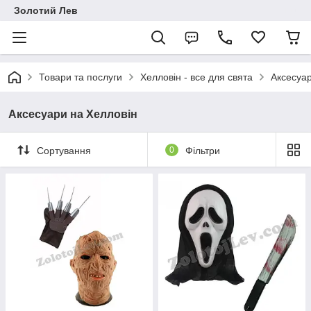
Золотий Лев
Товари та послуги
Хелловін - все для свята
Аксесуар
Аксесуари на Хелловін
Сортування
0
Фільтри