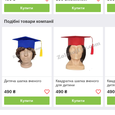
Купити
Купити
Подібні товари компанії
Дитяча шапка вченого
Квадратна шапка вченого
Квад
для дитини
дитя
490
490
490
₴
₴
Купити
Купити