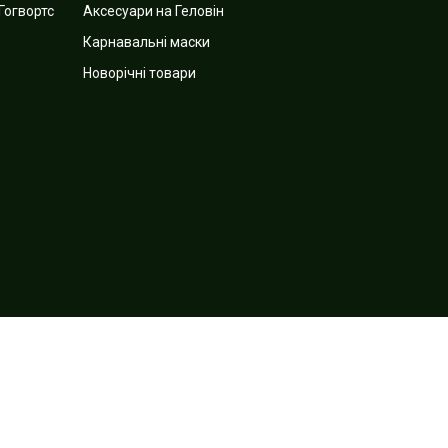
Гогвортс
Аксесуари на Геловін
Карнавальні маски
Новорічні товари