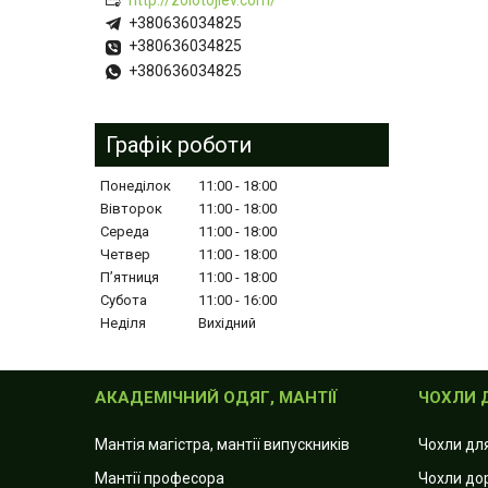
http://zolotojlev.com/
+380636034825
+380636034825
+380636034825
Графік роботи
Понеділок
11:00
18:00
Вівторок
11:00
18:00
Середа
11:00
18:00
Четвер
11:00
18:00
Пʼятниця
11:00
18:00
Субота
11:00
16:00
Неділя
Вихідний
АКАДЕМІЧНИЙ ОДЯГ, МАНТІЇ
ЧОХЛИ 
Мантія магістра, мантії випускників
Чохли дл
Мантії професора
Чохли до