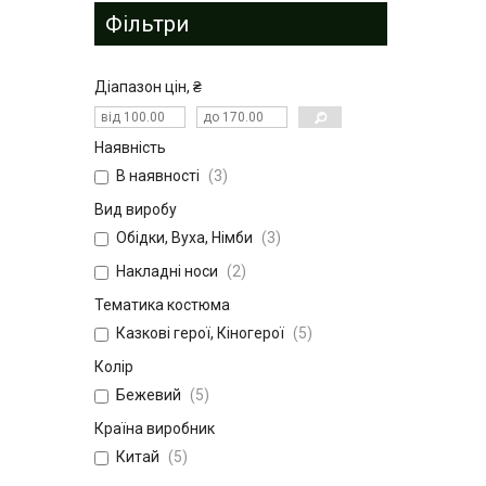
Фільтри
Діапазон цін, ₴
Наявність
В наявності
3
Вид виробу
Обідки, Вуха, Німби
3
Накладні носи
2
Тематика костюма
Казкові герої, Кіногерої
5
Колір
Бежевий
5
Країна виробник
Китай
5