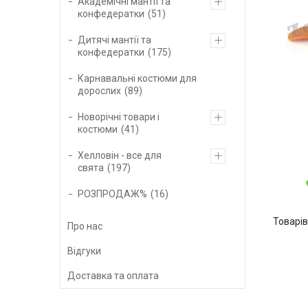
Академічні мантії та
конфедератки
51
Дитячі мантії та
конфедератки
175
Карнавальні костюми для
дорослих
89
Новорічні товари і
костюми
41
Хелловін - все для
свята
197
РОЗПРОДАЖ%
16
Про нас
Відгуки
Доставка та оплата