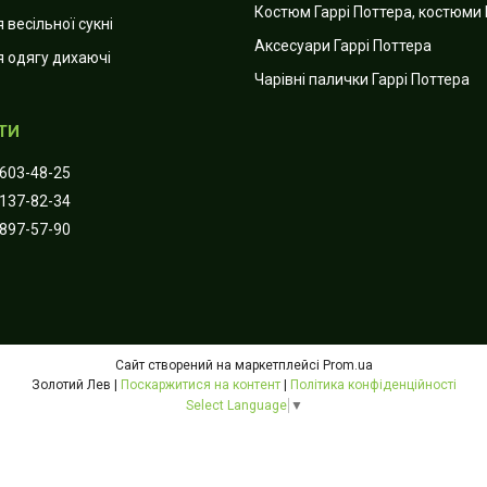
Костюм Гаррі Поттера, костюми 
 весільної сукні
Аксесуари Гаррі Поттера
я одягу дихаючі
Чарівні палички Гаррі Поттера
 603-48-25
 137-82-34
 897-57-90
Сайт створений на маркетплейсі
Prom.ua
Золотий Лев |
Поскаржитися на контент
|
Політика конфіденційності
Select Language
▼