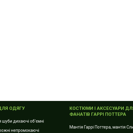
ДЛЯ ОДЯГУ
КОСТЮМИ І АКСЕСУАРИ ДЛ
ФАНАТІВ ГАРРІ ПОТТЕРА
я шуби дихаючі об'ємні
Мантія Гаррі Поттера, мантія С
рожні непромокаючі