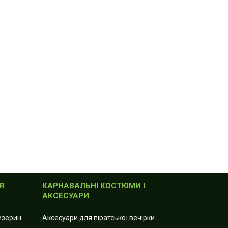
Я
КАРНАВАЛЬНІ КОСТЮМИ І
АКСЕСУАРИ
лизерин
Аксесуари для піратської вечірки