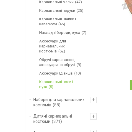
Карнавальні маски
47
Карнавальні перуки
25
Карнавальні шапки і
капелюхи
45
Накладні бороди, вуса
7
Аксесуари для
карнавальних
костюмів
62
Обручі карнавальні,
аксесуари на обручі
9
Аксесуари Ідіанців
10
Карнавальні носи і
вуха
5
Набори для карнавальних
костюмів
88
Дитячі карнавальні
костюми
371