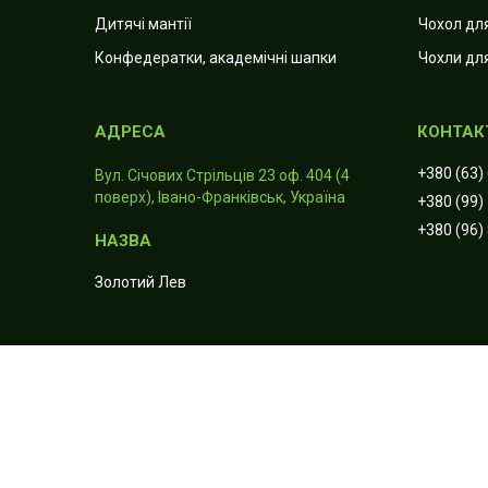
Дитячі мантії
Чохол для
Конфедератки, академічні шапки
Чохли дл
+380 (63)
Вул. Січових Стрільців 23 оф. 404 (4
поверх), Івано-Франківськ, Україна
+380 (99)
+380 (96)
Золотий Лев