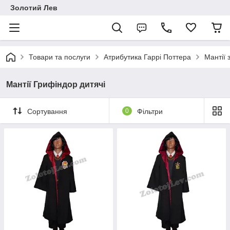
Золотий Лев
Товари та послуги
Атрибутика Гаррі Поттера
Мантії 
Мантії Грифіндор дитячі
Сортування
0
Фільтри