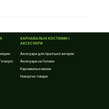
Я
КАРНАВАЛЬНІ КОСТЮМИ І
АКСЕСУАРИ
лизерин
Аксесуари для піратської вечірки
Гогвортс
Аксесуари на Геловін
Карнавальні маски
Новорічні товари