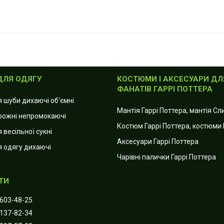
ДЛЯ ОДЯГУ
КОСТЮМИ І АКСЕСУАРИ ДЛ
ФАНАТІВ ГАРРІ ПОТТЕРА
я шуби дихаючі об'ємні
Мантія Гаррі Поттера, мантія С
рожні непромокаючі
Костюм Гаррі Поттера, костюми 
 весільної сукні
Аксесуари Гаррі Поттера
я одягу дихаючі
Чарівні палички Гаррі Поттера
 603-48-25
 137-82-34