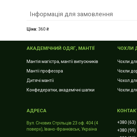
Інформація для замовлення
Ціна:
360 ₴
АКАДЕМІЧНИЙ ОДЯГ, МАНТІЇ
ЧОХЛИ 
Мантія магістра, мантії випускників
Чохли дл
Мантії професора
Чохли до
Дитячі мантії
Чохол для
Конфедератки, академічні шапки
Чохли дл
+380 (63)
Вул. Січових Стрільців 23 оф. 404 (4
поверх), Івано-Франківськ, Україна
+380 (99)