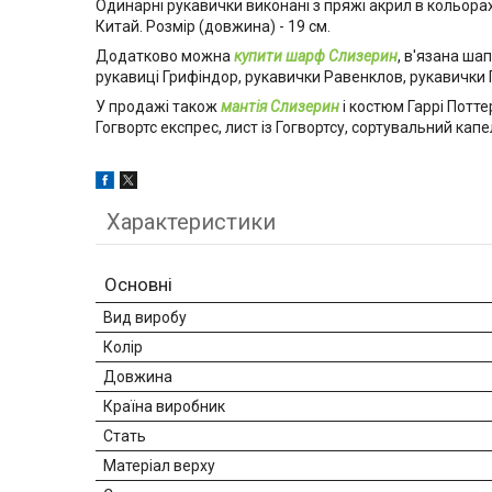
Одинарні рукавички виконані з пряжі акрил в кольора
Китай. Розмір (довжина) - 19 см.
Додатково можна
купити шарф Слизерин
, в'язана ша
рукавиці Грифіндор, рукавички Равенклов, рукавички 
У продажі також
мантія Слизерин
і костюм Гаррі Потте
Гогвортс експрес, лист із Гогвортсу, сортувальний кап
Характеристики
Основні
Вид виробу
Колір
Довжина
Країна виробник
Стать
Матеріал верху