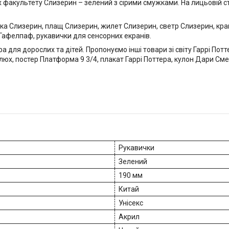
х факультету Слизерин – зелений з сірими смужками. На лицьовій с
пка Слизерин, плащ Слизерин, жилет Слизерин, светр Слизерин, кр
Гафелпаф, рукавички для сенсорних екранів.
ра для дорослих та дітей. Пропонуємо інші товари зі світу Гаррі Пот
елюх, постер Платформа 9 3/4, плакат Гаррі Поттера, кулон Дари Смер
Рукавички
Зелений
190 мм
Китай
Унісекс
Акрил