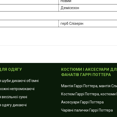
Новий
Демісезон
герб Слізерін
ДЛЯ ОДЯГУ
КОСТЮМИ І АКСЕСУАРИ ДЛ
ФАНАТІВ ГАРРІ ПОТТЕРА
я шуби дихаючі об'ємні
Мантія Гаррі Поттера, мантія С
рожні непромокаючі
Костюм Гаррі Поттера, костюми 
 весільної сукні
Аксесуари Гаррі Поттера
я одягу дихаючі
Чарівні палички Гаррі Поттера