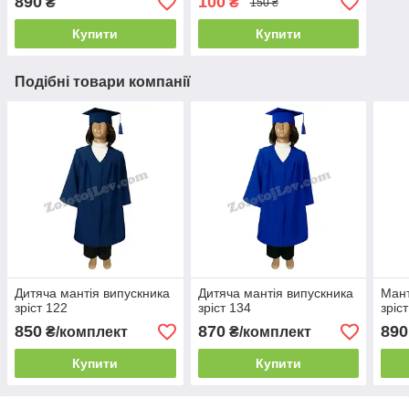
890
100
₴
₴
150 ₴
Купити
Купити
Подібні товари компанії
Дитяча мантія випускника
Дитяча мантія випускника
Мант
зріст 122
зріст 134
зріс
850
870
890
₴/комплект
₴/комплект
Купити
Купити