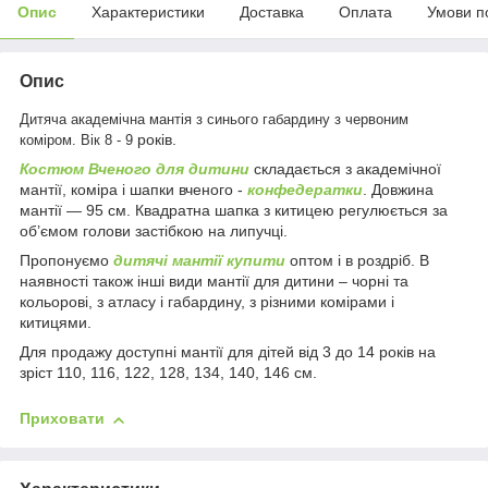
Опис
Характеристики
Доставка
Оплата
Умови п
Опис
Дитяча академічна мантія з синього габардину з червоним
років.
коміром.
Вік 8 - 9
Костюм Вченого для дитини
складається з академічної
мантії, коміра і шапки вченого -
конфедератки
. Довжина
мантії ― 95 см. Квадратна шапка з китицею регулюється за
об’ємом голови застібкою на липучці.
Пропонуємо
дитячі мантії купити
оптом і в роздріб. В
наявності також інші види мантії для дитини – чорні та
кольорові, з атласу і габардину, з різними комірами і
китицями.
Для продажу доступні мантії для дітей від 3 до 14 років на
зріст 110, 116, 122, 128, 134, 140, 146 см.
Приховати