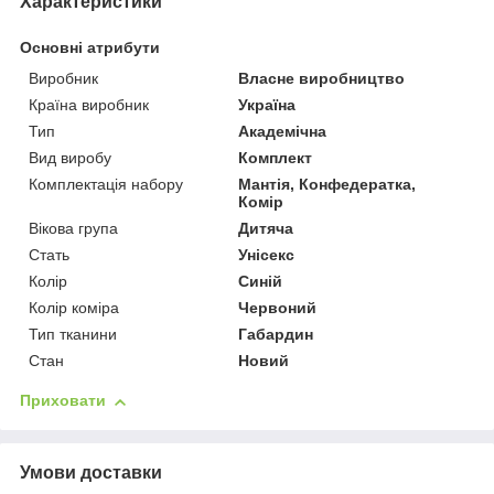
Характеристики
Основні атрибути
Виробник
Власне виробництво
Країна виробник
Україна
Тип
Академічна
Вид виробу
Комплект
Комплектація набору
Мантія, Конфедератка,
Комір
Вікова група
Дитяча
Стать
Унісекс
Колір
Синій
Колір коміра
Червоний
Тип тканини
Габардин
Стан
Новий
Приховати
Умови доставки