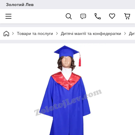
Золотий Лев
Товари та послуги
Дитячі мантії та конфедератки
Дит