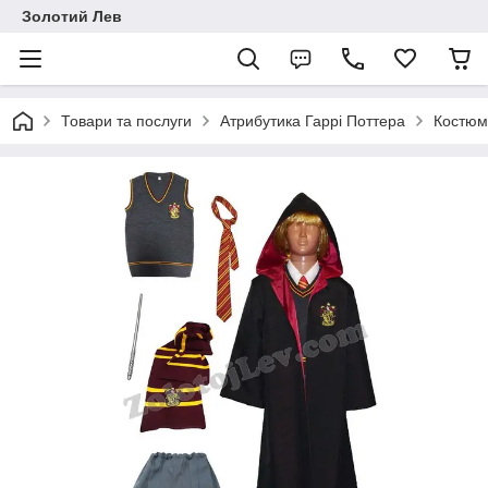
Золотий Лев
Товари та послуги
Атрибутика Гаррі Поттера
Костюми