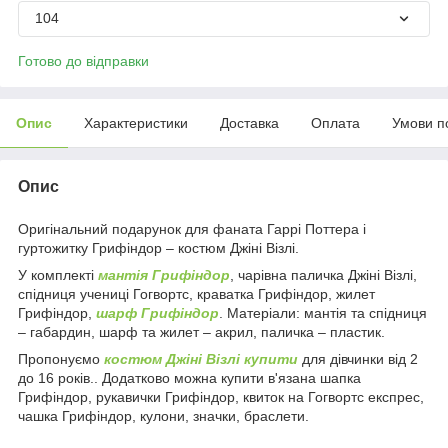
104
Готово до відправки
Опис
Характеристики
Доставка
Оплата
Умови п
Опис
Оригінальний подарунок для фаната Гаррі Поттера і
гуртожитку Грифіндор – костюм Джіні Візлі.
У комплекті
мантія Грифіндор
, чарівна паличка Джіні Візлі,
спідниця учениці Гогвортс, краватка Грифіндор, жилет
Грифіндор,
шарф Грифіндор
. Матеріали: мантія та спідниця
– габардин, шарф та жилет – акрил, паличка – пластик.
Пропонуємо
костюм Джіні Візлі купити
для дівчинки від 2
до 16 років.. Додатково можна купити в'язана шапка
Грифіндор, рукавички Грифіндор, квиток на Гогвортс експрес,
чашка Грифіндор, кулони, значки, браслети.