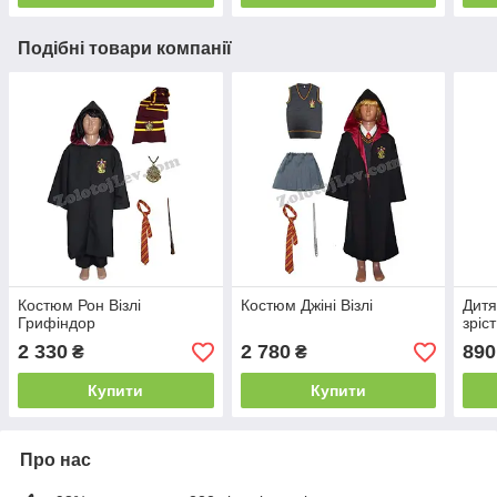
Подібні товари компанії
Костюм Рон Візлі
Костюм Джіні Візлі
Дитя
Грифіндор
зріс
2 330
2 780
890
₴
₴
Купити
Купити
Про нас