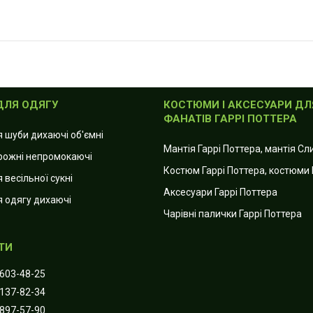
ДЛЯ ОДЯГУ
КОСТЮМИ І АКСЕСУАРИ ДЛ
ФАНАТІВ ГАРРІ ПОТТЕРА
я шуби дихаючі об'ємні
Мантія Гаррі Поттера, мантія С
рожні непромокаючі
Костюм Гаррі Поттера, костюми 
 весільної сукні
Аксесуари Гаррі Поттера
я одягу дихаючі
Чарівні палички Гаррі Поттера
 603-48-25
 137-82-34
 897-57-90