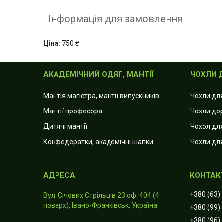
Інформація для замовлення
Ціна:
750 ₴
АКАДЕМІЧНИЙ ОДЯГ, МАНТІЇ
ЧОХЛИ 
Мантія магістра, мантії випускників
Чохли дл
Мантії професора
Чохли до
Дитячі мантії
Чохол для
Конфедератки, академічні шапки
Чохли дл
+380 (63)
Вул. Січових Стрільців 23 оф. 404 (4
поверх), Івано-Франківськ, Україна
+380 (99)
+380 (96)