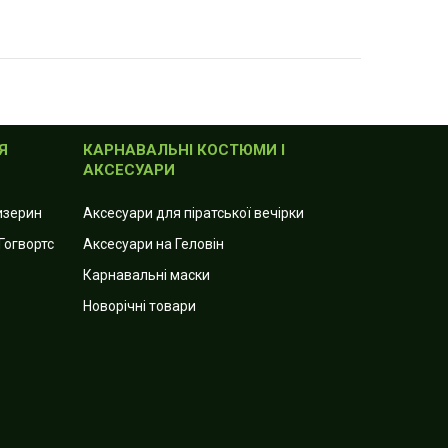
Я
КАРНАВАЛЬНІ КОСТЮМИ І
АКСЕСУАРИ
лизерин
Аксесуари для піратської вечірки
Гогвортс
Аксесуари на Геловін
Карнавальні маски
Новорічні товари