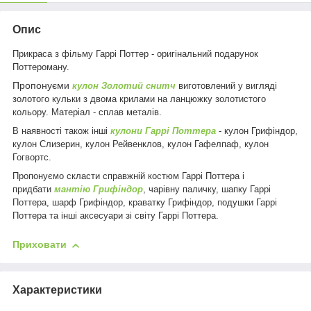
Опис
Прикраса з фільму Гаррі Поттер - оригінальний подарунок
Поттероману.
Пропонуєми
кулон
Золотий снитч
виготовлений у вигляді
золотого кульки з двома крилами на ланцюжку золотистого
кольору. Матеріал - сплав металів.
В наявності також інші
кулони Гаррі Поттера
- кулон Грифіндор,
кулон Слизерин, кулон Рейвенклов, кулон Гафелпаф, кулон
Гогвортс.
Пропонуємо скласти справжній костюм Гаррі Поттера і
придбати
мантію Грифіндор
, чарівну паличку, шапку Гаррі
Поттера, шарф Грифіндор, краватку Грифіндор, подушки Гаррі
Поттера та інші аксесуари зі світу Гаррі Поттера.
Приховати
Характеристики