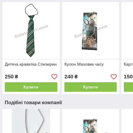
Дитяча краватка Слизерин
Кулон Маховик часу
Карт
250
240
150
₴
₴
Купити
Купити
Подібні товари компанії