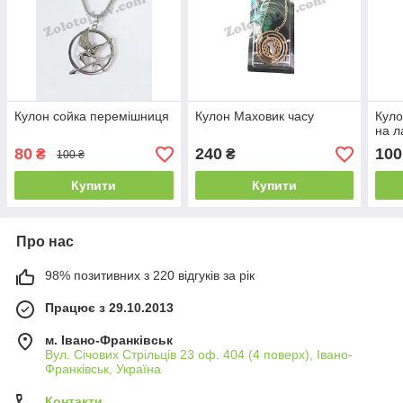
Кулон сойка перемішниця
Кулон Маховик часу
Куло
на 
80
240
100
₴
₴
100 ₴
Купити
Купити
Про нас
98% позитивних з 220 відгуків за рік
Працює з 29.10.2013
м. Івано-Франківськ
Вул. Січових Стрільців 23 оф. 404 (4 поверх), Івано-
Франківськ, Україна
Контакти