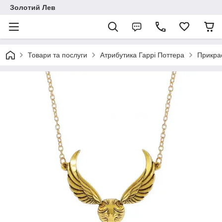
Золотий Лев
Товари та послуги
Атрибутика Гаррі Поттера
Прикрас