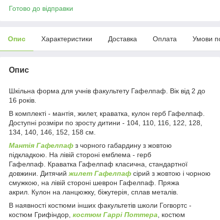
Готово до відправки
Опис
Характеристики
Доставка
Оплата
Умови п
Опис
Шкільна форма для учнів факультету Гафелпаф. Вік від 2 до
16 років.
В комплекті - мантія, жилет, краватка, кулон герб Гафелпаф.
Доступні розміри по зросту дитини - 104, 110, 116, 122, 128,
134, 140, 146, 152, 158 см.
Мантія Гафелпаф
з чорного габардину з жовтою
підкладкою. На лівій стороні емблема - герб
Гафелпаф. Краватка Гафелпаф класична, стандартної
довжини. Дитячий
жилет Гафелпаф
сірий з жовтою і чорною
смужкою, на лівій стороні шеврон Гафелпаф. Пряжа
акрил. Кулон на ланцюжку, біжутерія, сплав металів.
В наявності костюми інших факультетів школи Гогвортс -
костюм Грифіндор,
костюм Гаррі Поттера
, костюм