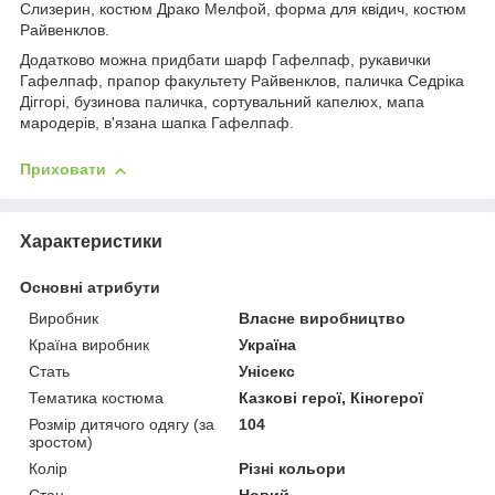
Слизерин, костюм Драко Мелфой, форма для квідич, костюм
Райвенклов.
Додатково можна придбати шарф Гафелпаф, рукавички
Гафелпаф, прапор факультету Райвенклов, паличка Седріка
Діггорі, бузинова паличка, сортувальний капелюх, мапа
мародерів, в'язана шапка Гафелпаф.
Приховати
Характеристики
Основні атрибути
Виробник
Власне виробництво
Країна виробник
Україна
Стать
Унісекс
Тематика костюма
Казкові герої, Кіногерої
Розмір дитячого одягу (за
104
зростом)
Колір
Різні кольори