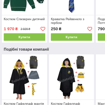
Костюм Слизерин дитячий
Краватка Рейвенкло з
Пода
гербом
Пот
1 970
250
790
₴
₴
2 020 ₴
Купити
Купити
Подібні товари компанії
Костюм Гафелпаф мантія
Костюм Гафелпаф
Ман