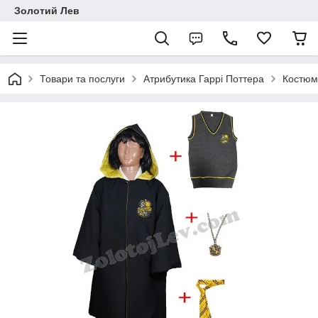
Золотий Лев
Товари та послуги
Атрибутика Гаррі Поттера
Костюми