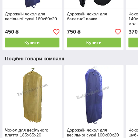
Дорожній чохол для
Дорожній чохол для
Чохо
весільної сукні 160х60х20
балетної пачки
140х
молі
450
750
370
₴
₴
Купити
Купити
Подібні товари компанії
Чохол для весільного
Дорожній чохол для
Чохо
плаття 185х65х20
весільної сукні 160х60х20
шуб