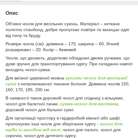
Опис
Об'ємні чохли для весільних суконь. Матеріал – неткане
полотно спанбонд, добре пропускає повітря та захищає одяг
від пилу та бруду.
Розміри чохла (см): довжина – 170, ширина – 60, бічний
розширювач – 20. Колір – бежевий.
Чохли, що дихають, додатково обладнані двома ручками, що
дуже зручно для транспортування одягу. При складанні навпіл
виходить чохол-сумка.
Для виїзної церемонії можна
купити чохол для весільної
сукні
з непромокаючої тканини болонія. Довжина чохлів 150,
160, 170, 185, 200 см.
В наявності також дорожній чохол для спідниці з кільцями,
чохол для балетної пачки,
сумка-чохол для костюма
,
дорожній чохол для бальної сукні.
Для організації простору в гардеробній кімнаті або шафі
пропонуємо інші чохли для зберігання одягу -
чохол для
шуби із засобом від молі
, чохол для пальто, чохол для
сорочок, чохол для дитячого одягу.