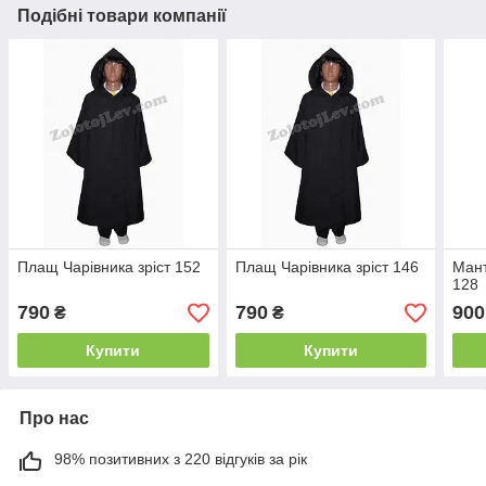
Подібні товари компанії
Плащ Чарівника зріст 152
Плащ Чарівника зріст 146
Мант
128
790
790
900
₴
₴
Купити
Купити
Про нас
98% позитивних з 220 відгуків за рік