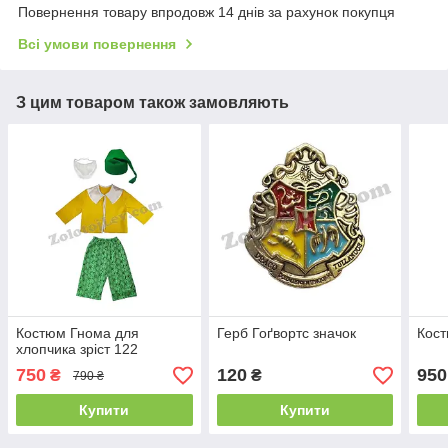
Повернення товару впродовж 14 днів за рахунок покупця
Всі умови повернення
З цим товаром також замовляють
Костюм Гнома для
Герб Гоґвортс значок
Кост
хлопчика зріст 122
750
120
950
₴
₴
790 ₴
Купити
Купити