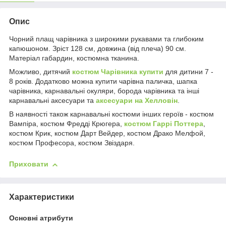
Опис
Чорний плащ чарівника з широкими рукавами та глибоким
капюшоном. Зріст 128 см, довжина (від плеча) 90 см.
Матеріал габардин, костюмна тканина.
Можливо, дитячий
костюм Чарівника купити
для дитини 7 -
8 років. Додатково можна купити чарівна паличка, шапка
чарівника, карнавальні окуляри, борода чарівника та інші
карнавальні аксесуари та
аксесуари на Хелловін
.
В наявності також карнавальні костюми інших героїв - костюм
Вампіра, костюм Фредді Крюгера,
костюм Гаррі Поттера
,
костюм Крик, костюм Дарт Вейдер, костюм Драко Мелфой,
костюм Професора, костюм Звіздаря.
Приховати
Характеристики
Основні атрибути