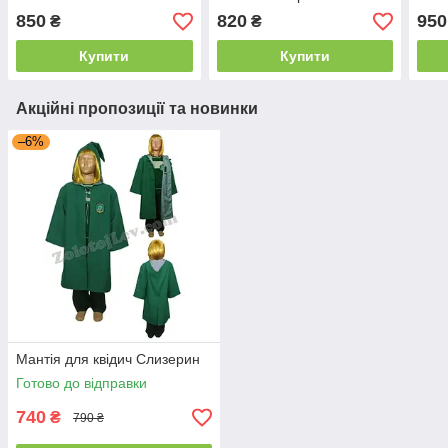
850
820
950
₴
₴
Купити
Купити
Акційні пропозиції та новинки
–6%
Мантія для квідич Слизерин
Готово до відправки
740
₴
790 ₴