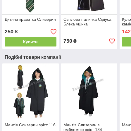
Дитяча краватка Слизерин
Світлова паличка Сіріуса
Куло
Блека уцінка
камі
250
142
₴
750
₴
Купити
Подібні товари компанії
Мантія Слизерин зріст 116
Мантія Слизерин з
Мант
емблемою зріст 134