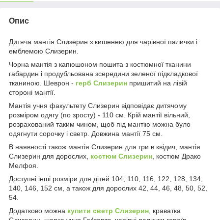
Опис
Дитяча мантія Слизерин з кишенею для чарівної палички і
емблемою Слизерин.
Чорна мантія з капюшоном пошита з костюмної тканини
габардин і продубльована зсередини зеленої підкладкової
тканиною. Шеврон -
герб Слизерин
пришитий на лівій
стороні мантії.
Мантія учня факультету Слизерин відповідає дитячому
розміром одягу (по зросту) - 110 см. Крій мантії вільний,
розрахований таким чином, щоб під мантію можна було
одягнути сорочку і светр. Довжина мантії 75 см.
В наявності також мантія Слизерин для гри в квідич, мантія
Слизерин для дорослих,
костюм Слизерин
, костюм Драко
Мелфоя.
Доступні інші розміри для дітей 104, 110, 116, 122, 128, 134,
140, 146, 152 см, а також для дорослих 42, 44, 46, 48, 50, 52,
54.
Додатково можна
купити светр Слизерин
, краватка