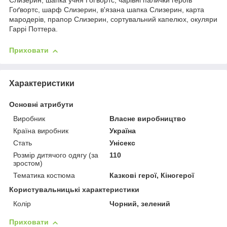
Слизерин, шапка учня Гоґвортс, чарівні палички героїв
Гоґвортс, шарф Слизерин, в'язана шапка Слизерин, карта
мародерів, прапор Слизерин, сортувальний капелюх, окуляри
Гаррі Поттера.
Приховати
Характеристики
Основні атрибути
Виробник
Власне виробництво
Країна виробник
Україна
Стать
Унісекс
Розмір дитячого одягу (за
110
зростом)
Тематика костюма
Казкові герої, Кіногерої
Користувальницькі характеристики
Колір
Чорний, зелений
Приховати