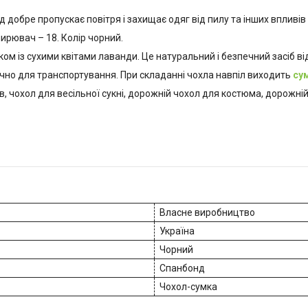
 добре пропускає повітря і захищає одяг від пилу та інших впливі
ширювач – 18. Колір чорний.
м із сухими квітами лаванди. Це натуральний і безпечний засіб ві
учно для транспортування. При складанні чохла навпіл виходить
су
в, чохол для весільної сукні, дорожній чохол для костюма, дорожні
Власне виробництво
Україна
Чорний
Спанбонд
Чохол-сумка