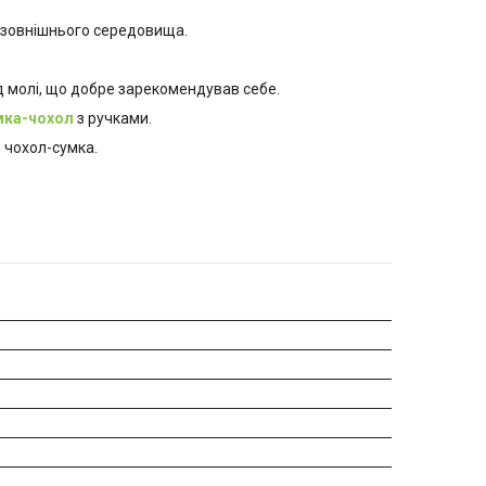
в зовнішнього середовища.
д молі, що добре зарекомендував себе.
мка-чохол
з ручками.
й чохол-сумка.