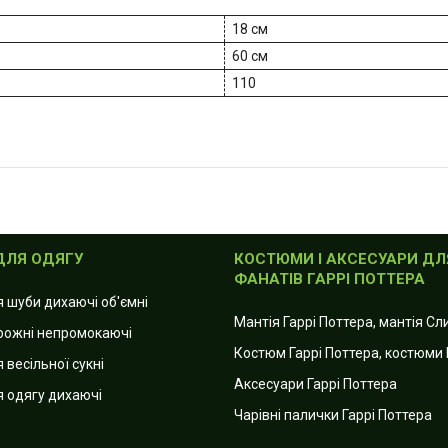
18 см
60 см
110
ДЛЯ ОДЯГУ
КОСТЮМИ І АКСЕСУАРИ ДЛ
ФАНАТІВ ГАРРІ ПОТТЕРА
я шуби дихаючі об'ємні
Мантія Гаррі Поттера, мантія С
рожні непромокаючі
Костюм Гаррі Поттера, костюми 
 весільної сукні
Аксесуари Гаррі Поттера
я одягу дихаючі
Чарівні палички Гаррі Поттера